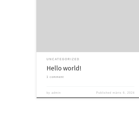
Welcome to WordPress. This is your first post. Edit or
delete it, then start writing!
UNCATEGORIZED
Hello world!
1 comment
by
admin
Published
märts 6, 2024